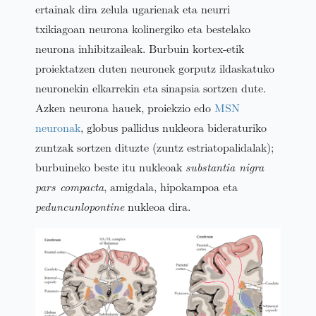
ertainak dira zelula ugarienak eta neurri
txikiagoan neurona kolinergiko eta bestelako
neurona inhibitzaileak. Burbuin kortex-etik
proiektatzen duten neuronek gorputz ildaskatuko
neuronekin elkarrekin eta sinapsia sortzen dute.
Azken neurona hauek, proiekzio edo
MSN
neuronak
, globus pallidus nukleora bideraturiko
zuntzak sortzen dituzte (zuntz estriatopalidalak);
burbuineko beste itu nukleoak
substantia nigra
pars compacta
, amigdala, hipokampoa eta
peduncunlopontine
nukleoa dira.