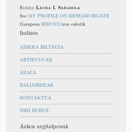
Egilea:
Laura I. Sarasola
See
MY PROFILE ON RESEARCHGATE
Garapena
HIRUSTA
ren eskutik
Indizea
ADIERA BILTEGIA
ARTIKULUAK
AZALA
BALIABIDEAK
KONTAKTUA
NIRI BURUZ
Azken argitalpenak