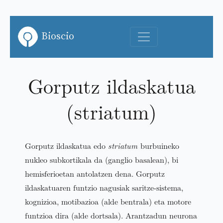
Bioscio
Gorputz ildaskatua
(striatum)
Gorputz ildaskatua edo
striatum
burbuineko
nukleo subkortikala da (ganglio basalean), bi
hemisferioetan antolatzen dena. Gorputz
ildaskatuaren funtzio nagusiak saritze-sistema,
kognizioa, motibazioa (alde bentrala) eta motore
funtzioa dira (alde dortsala). Arantzadun neurona