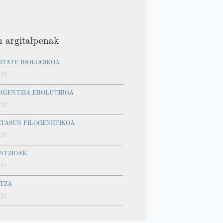
 argitalpenak
ITATE BIOLOGIKOA
023
RGENTZIA EBOLUTIBOA
023
ETASUN FILOGENETIKOA
023
UNTZIOAK
023
ATZA
022