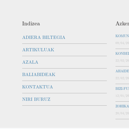
Indizea
Azken
KOMUN
ADIERA BILTEGIA
09/04/2
ARTIKULUAK
KONBE
22/02/2
AZALA
AHAID
BALIABIDEAK
22/02/2
KONTAKTUA
BIZI-F
12/01/2
NIRI BURUZ
ZOHIK
20/04/2