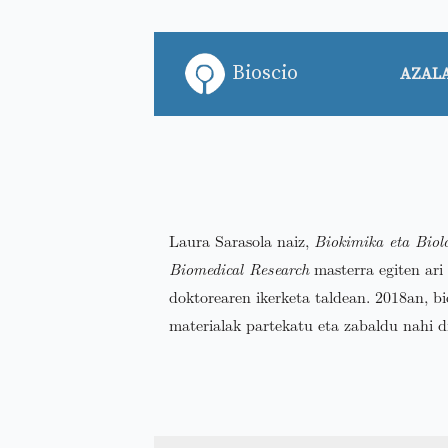
Bioscio
AZAL
Laura Sarasola naiz,
Biokimika eta Biol
Biomedical Research
masterra egiten ari 
doktorearen ikerketa taldean. 2018an, b
materialak partekatu eta zabaldu nahi dit