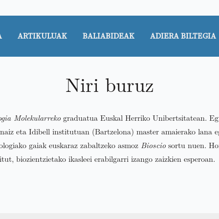
A
ARTIKULUAK
BALIABIDEAK
ADIERA BILTEGIA
Niri buruz
ogia Molekularreko
graduatua Euskal Herriko Unibertsitatean. E
naiz eta Idibell institutuan (Bartzelona) master amaierako lana e
iologiako gaiak euskaraz zabaltzeko asmoz
Bioscio
sortu nuen. Hor
ut, biozientzietako ikasleei erabilgarri izango zaizkien esperoan.