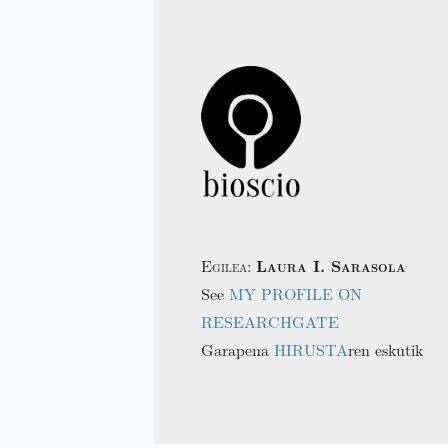
Egilea:
Laura I. Sarasola
See
MY PROFILE ON
RESEARCHGATE
Garapena
HIRUSTA
ren eskutik