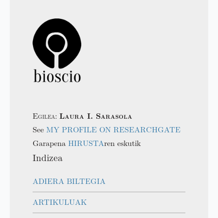
Egilea:
Laura I. Sarasola
See
MY PROFILE ON RESEARCHGATE
Garapena
HIRUSTA
ren eskutik
Indizea
ADIERA BILTEGIA
ARTIKULUAK