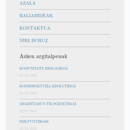
AZALA
BALIABIDEAK
KONTAKTUA
NIRI BURUZ
Azken argitalpenak
KOMUNITATE BIOLOGIKOA
09/04/2023
KONBERGENTZIA EBOLUTIBOA
22/02/2023
AHAIDETASUN FILOGENETIKOA
22/02/2023
BIZI-FUNTZIOAK
12/01/2023