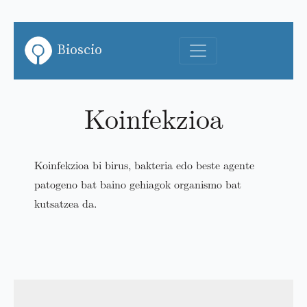
Bioscio
Koinfekzioa
Koinfekzioa bi birus, bakteria edo beste agente
patogeno bat baino gehiagok organismo bat
kutsatzea da.