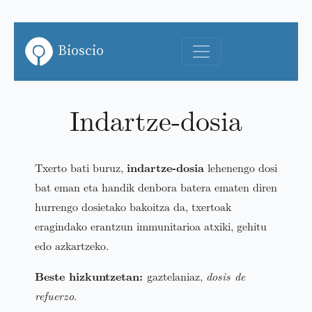
Bioscio
Indartze-dosia
Txerto bati buruz,
indartze-dosia
lehenengo dosi
bat eman eta handik denbora batera ematen diren
hurrengo dosietako bakoitza da, txertoak
eragindako erantzun immunitarioa atxiki, gehitu
edo azkartzeko.
Beste hizkuntzetan:
gaztelaniaz,
dosis de
refuerzo
.