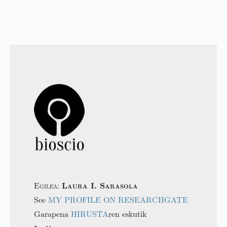
Egilea:
Laura I. Sarasola
See
MY PROFILE ON RESEARCHGATE
Garapena
HIRUSTA
ren eskutik