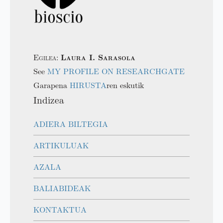
Egilea:
Laura I. Sarasola
See
MY PROFILE ON RESEARCHGATE
Garapena
HIRUSTA
ren eskutik
Indizea
ADIERA BILTEGIA
ARTIKULUAK
AZALA
BALIABIDEAK
KONTAKTUA