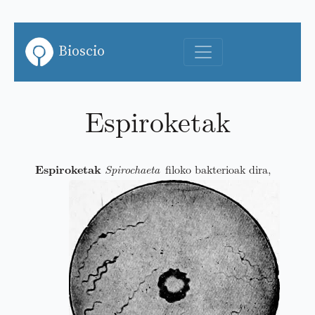
Bioscio
Espiroketak
Espiroketak
Spirochaeta
filoko bakterioak dira,