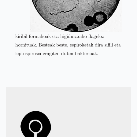
kiribil formakoak eta higidurarako flageloz
hornituak. Besteak beste, espiroketak dira sifili eta
leptospirosia eragiten duten bakterioak.