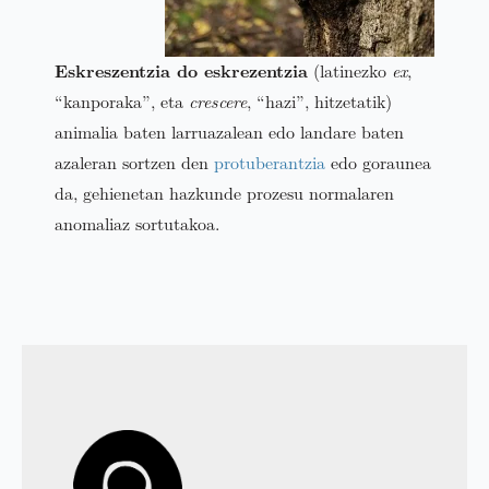
Eskreszentzia do eskrezentzia
(latinezko
ex
,
“kanporaka”, eta
crescere
, “hazi”, hitzetatik)
animalia baten larruazalean edo landare baten
azaleran sortzen den
protuberantzia
edo goraunea
da, gehienetan hazkunde prozesu normalaren
anomaliaz sortutakoa.