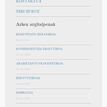
KONTAKTUA
NIRI BURUZ
Azken argitalpenak
KOMUNITATE BIOLOGIKOA
09/04/2023
KONBERGENTZIA EBOLUTIBOA
22/02/2023
AHAIDETASUN FILOGENETIKOA
22/02/2023
BIZI-FUNTZIOAK
12/01/2023
ZOHIKATZA
20/04/2022