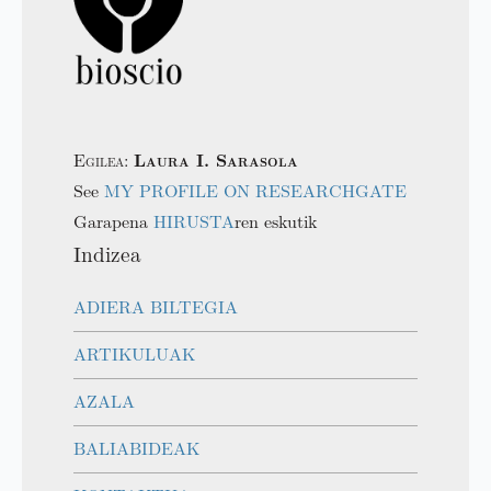
Egilea:
Laura I. Sarasola
See
MY PROFILE ON RESEARCHGATE
Garapena
HIRUSTA
ren eskutik
Indizea
ADIERA BILTEGIA
ARTIKULUAK
AZALA
BALIABIDEAK