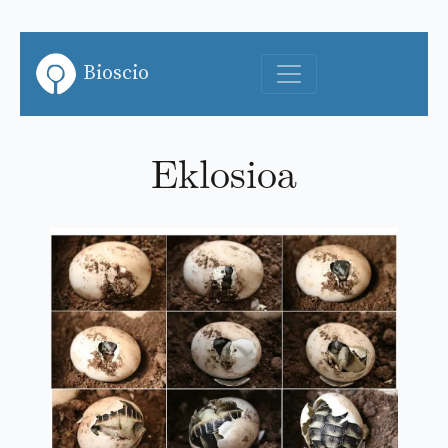
Bioscio
Eklosioa