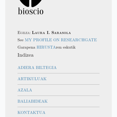
Egilea:
Laura I. Sarasola
See
MY PROFILE ON RESEARCHGATE
Garapena
HIRUSTA
ren eskutik
Indizea
ADIERA BILTEGIA
ARTIKULUAK
AZALA
BALIABIDEAK
KONTAKTUA