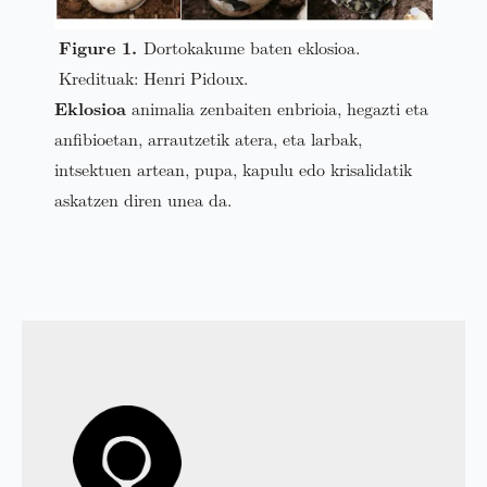
Dortokakume baten eklosioa.
Kredituak: Henri Pidoux.
Eklosioa
animalia zenbaiten enbrioia, hegazti eta
anfibioetan, arrautzetik atera, eta larbak,
intsektuen artean, pupa, kapulu edo krisalidatik
askatzen diren unea da.