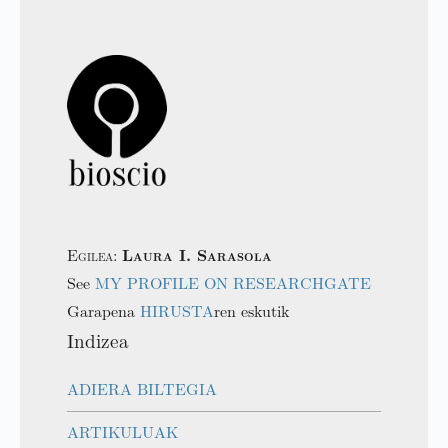
Egilea:
Laura I. Sarasola
See
MY PROFILE ON RESEARCHGATE
Garapena
HIRUSTA
ren eskutik
Indizea
ADIERA BILTEGIA
ARTIKULUAK