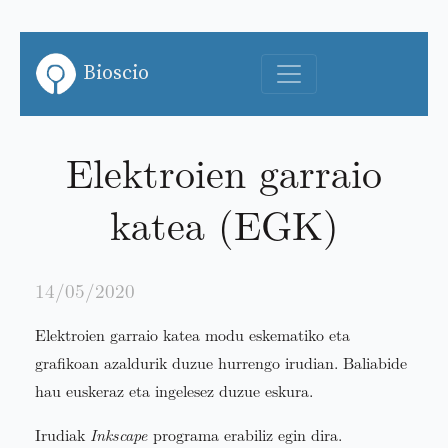
Bioscio
Elektroien garraio
katea (EGK)
14/05/2020
Elektroien garraio katea modu eskematiko eta
grafikoan azaldurik duzue hurrengo irudian. Baliabide
hau euskeraz eta ingelesez duzue eskura.
Irudiak
Inkscape
programa erabiliz egin dira.