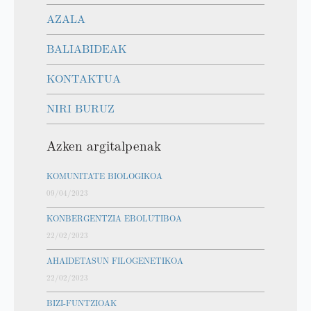
AZALA
BALIABIDEAK
KONTAKTUA
NIRI BURUZ
Azken argitalpenak
KOMUNITATE BIOLOGIKOA
09/04/2023
KONBERGENTZIA EBOLUTIBOA
22/02/2023
AHAIDETASUN FILOGENETIKOA
22/02/2023
BIZI-FUNTZIOAK